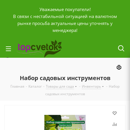
Уважаемые покупатели!
В связи с нестабильной ситуацией на валютном
рынке просьба актуальные цены уточнять у
менеджера!
Личный кабинет
0
Корзина
Набор садовых инструментов
0
Отложенные
Главная
-
Каталог
-
Товары для сада
-
Инвентарь
-
Набор
0
Сравнение товаров
садовых инструментов
+7 (903) 795-92-42
Контактная информация
Время работы
ПН-ПТ с
10:00 до 20:00
СБ и ВС