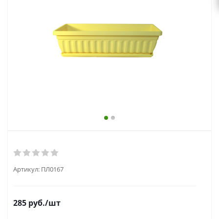
выходной
zakaz@topcvetok.ru
Артикул:
ПЛ0167
285
руб.
/шт