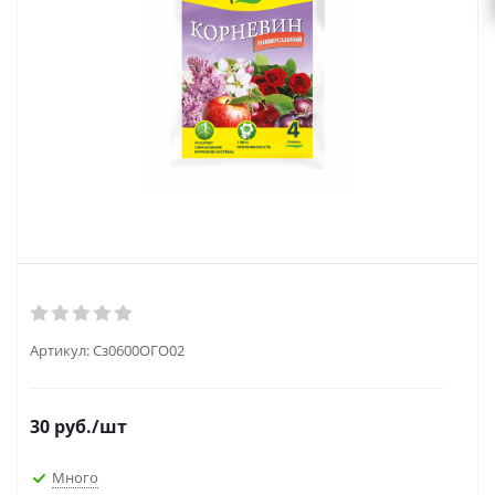
выходной
zakaz@topcvetok.ru
Артикул:
Сз0600ОГО02
30
руб.
/шт
Много