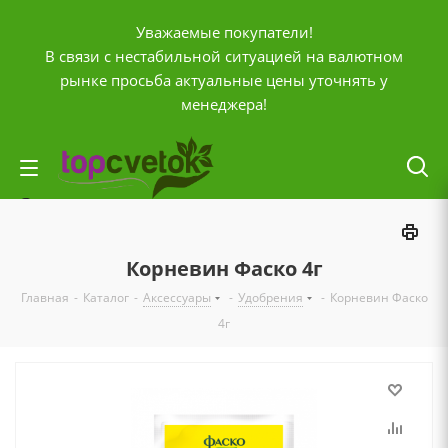
Уважаемые покупатели!
В связи с нестабильной ситуацией на валютном
рынке просьба актуальные цены уточнять у
менеджера!
Личный кабинет
0
Корзина
Корневин Фаско 4г
0
Отложенные
Главная
-
Каталог
-
Аксессуары
-
Удобрения
-
Корневин Фаско
0
Сравнение товаров
4г
+7 (903) 795-92-42
Контактная информация
Время работы
ПН-ПТ с
10:00 до 20:00
СБ и ВС