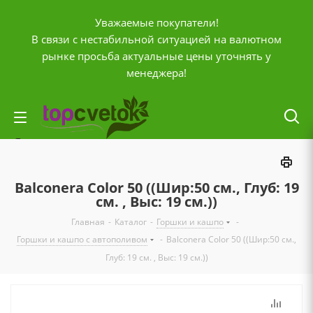
Уважаемые покупатели!
В связи с нестабильной ситуацией на валютном
рынке просьба актуальные цены уточнять у
менеджера!
Личный кабинет
0
Корзина
Balconera Color 50 ((Шир:50 см., Глуб: 19
0
Отложенные
см. , Выс: 19 см.))
0
Главная
-
Каталог
-
Горшки и кашпо
-
Сравнение товаров
Горшки и кашпо с автополивом
-
Balconera Color 50 ((Шир:50 см.,
+7 (903) 795-92-42
Глуб: 19 см. , Выс: 19 см.))
Контактная информация
Время работы
ПН-ПТ с
10:00 до 20:00
СБ и ВС