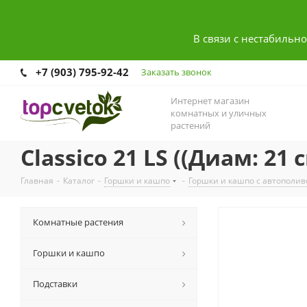
В связи с нестабильн
+7 (903) 795-92-42
Заказать звонок
Интернет магазин
комнатных и уличных
растений
Classico 21 LS ((Диам: 21 с
Главная
-
Каталог
-
Горшки и кашпо
-
Горшки и кашпо с автополи
Комнатные растения
Горшки и кашпо
Подставки