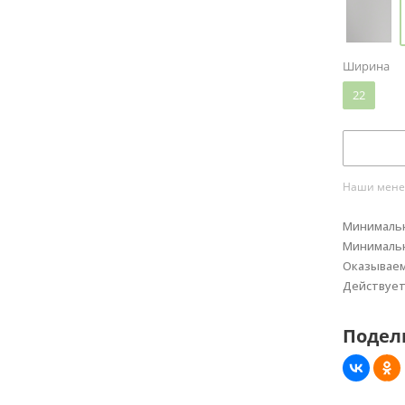
Ширина
22
Наши менед
Минимальн
Минимальн
Оказывае
Действуе
Подел