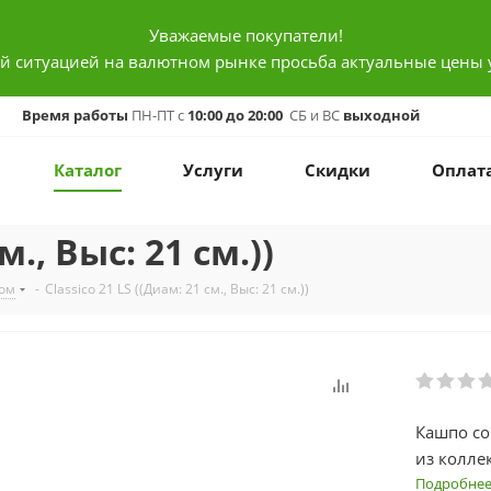
Уважаемые покупатели!
ой ситуацией на валютном рынке просьба актуальные цены 
Время работы
ПН-ПТ с
10:00 до 20:00
СБ и ВС
выходной
Каталог
Услуги
Скидки
Оплат
м., Выс: 21 см.))
вом
-
Classico 21 LS ((Диам: 21 см., Выс: 21 см.))
Кашпо с
из колле
на самом
Подробне