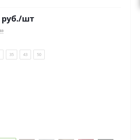
руб.
/шт
аз
35
43
50