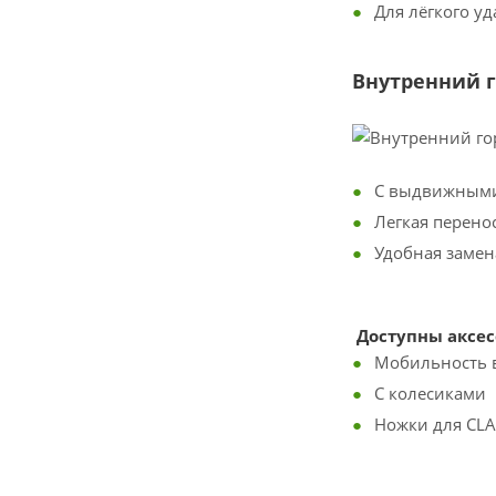
Для лёгкого у
Bнутренний 
С выдвижными
Легкая перено
Удобная замен
Доступны аксес
Мобильность в
С колесиками
Ножки для CLA