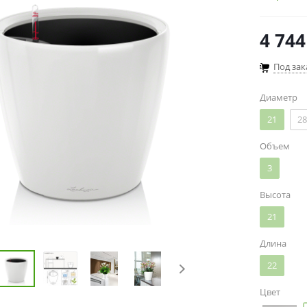
4 744
Под зак
Диаметр
21
28
Объем
3
Высота
21
Длина
22
Цвет