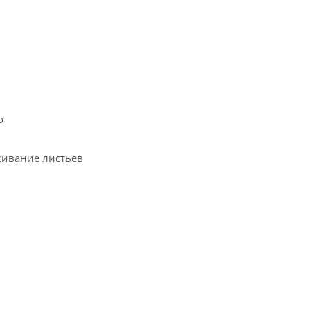
о
кивание листьев