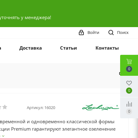
уточнять у менеджера!
Войти
Поиск
а
Доставка
Статьи
Контакты
0
0
Артикул:
16020
0
овременной и одновременно классической формы
кции Premium гарантируют элегантное озеленение
 высоком уровне.
е