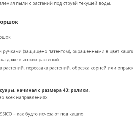
даления пыли с растений под струёй текущей воды.
горшок
 ручками (защищено патентом), окрашенными в цвет кашп
ска даже высоких растений
а растений, пересадка растений, обрезка корней или опрыс
суары, начиная с размера 43: ролики.
о всех направлениях
SSICO – как будто исчезают под кашпо