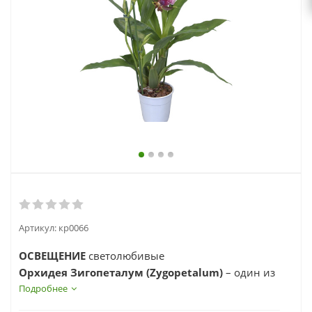
выходной
zakaz@topcvetok.ru
Артикул:
кр0066
ОСВЕЩЕНИЕ
светолюбивые
Орхидея Зигопеталум (Zygopetalum)
– один из
самых неприхотливых видов семейства
Подробнее
Орхидных. Кроме необычной формы цветков и