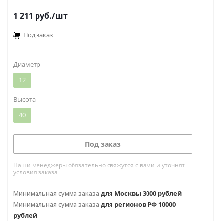
яркой окраски, орхидея Зигопеталум порадует вас
1 211
руб.
/шт
и приятным ароматом, напоминающим запах
сирени. Как правило, это невысокие растения с
Под заказ
цветоносами длиной 30 — 60 см в высоту и
цветками до 5 см в диаметре.
Диаметр
12
Высота
40
Под заказ
Наши менеджеры обязательно свяжутся с вами и уточнят
условия заказа
Минимальная сумма заказа
для Москвы 3000 рублей
Минимальная сумма заказа
для регионов РФ 10000
рублей