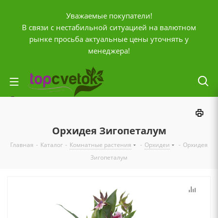
Уважаемые покупатели!
В связи с нестабильной ситуацией на валютном
рынке просьба актуальные цены уточнять у
менеджера!
Личный кабинет
0
Корзина
Орхидея Зигопеталум
0
Отложенные
Главная
-
Каталог
-
Комнатные растения
-
Орхидеи
-
Орхидея
0
Сравнение товаров
Зигопеталум
+7 (903) 795-92-42
Контактная информация
Время работы
ПН-ПТ с
10:00 до 20:00
СБ и ВС