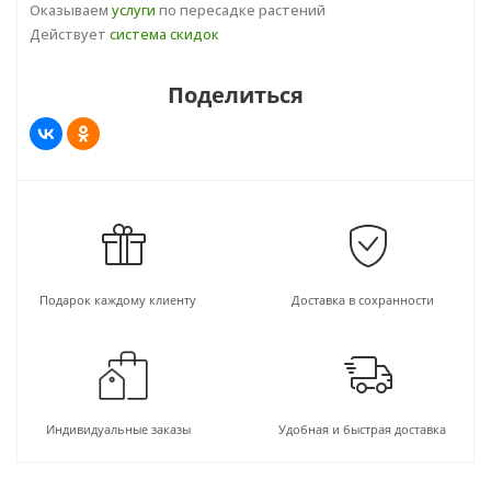
Оказываем
услуги
по пересадке растений
Влажность воздуха:
повышенная, поэтому
Действует
система скидок
рекомендуется время от времени опрыскивать
растение, либо применять увлажнители, что
Поделиться
более действенно.
Подкормка:
в весенне-летний период раз в две
недели, комплексным удобрением с
микроэлементами, концентрацией, сниженной
вдвое от рекомендованной. В осенне-зимний
период частоту подкормок сокращают, в это время
их количество зависит от условий ухода.
Период покоя: в осенне-зимний период.
Подарок каждому клиенту
Доставка в сохранности
Пересадка:
клузия достаточно болезненно
реагирует на полную пересадку. Поэтому по
возможности ее следует заменить на перевалку,
без тревожки корневой.
Размножение:
размножается растение
Индивидуальные заказы
Удобная и быстрая доставка
сравнительно трудно, воздушными отводками,
либо верхушечными черенками