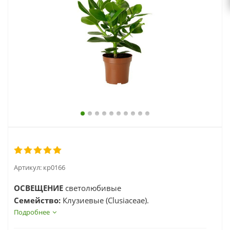
выходной
zakaz@topcvetok.ru
Артикул:
кp0166
ОСВЕЩЕНИЕ
светолюбивые
Семейство:
Клузиевые (Clusiaceae).
Родина:
Подробнее
Тропические и субтропические области
Америки.