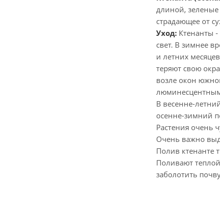
длиной, зеленые
страдающее от су
Уход:
Ктенанты -
свет. В зимнее 
и летних месяцев
теряют свою окра
возле окон южно
люминесцентными
В весенне-летний
осенне-зимний пе
Растения очень ч
Очень важно выд
Полив ктенанте т
Поливают теплой 
заболотить почву