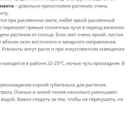
енанта
– довольно прихотливое растение, очень
нту.
ся при рассеянном свете, любят яркий рассеянный
хо переносят прямые солнечные лучи в период весенних
щено растение от солнца. Если свет очень яркий, листья
ут вблизи окон восточного и западного направления,
. Ктенанты могут расти и при искусственном освещении
 находится в районе 22-25°С, ночью чуть прохладнее. В
реохлаждение корней губительно для растения.
страта. Осенью и зимой полив несколько уменьшают.
одой. Важно следить за тем, чтобы не пересушить, не