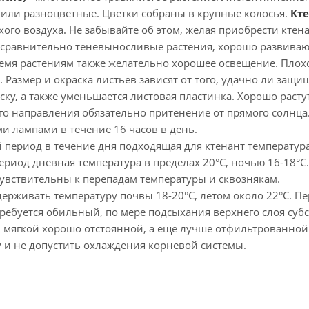
 или разноцветные. Цветки собраны в крупные колосья.
Кт
хого воздуха. Не забывайте об этом, желая приобрести ктена
 сравнительно теневыносливые растения, хорошо развивают
время растениям также желательно хорошее освещение. Пло
. Размер и окраска листьев зависят от того, удачно ли защи
ску, а также уменьшается листовая пластинка. Хорошо раст
го направления обязательно притенение от прямого солнца
 лампами в течение 16 часов в день.
 период в течение дня подходящая для ктенант температура
риод дневная температура в пределах 20°С, ночью 16-18°С.
увствительны к перепадам температуры и сквознякам.
ерживать температуру почвы 18-20°С, летом около 22°С. Пе
ребуется обильный, по мере подсыхания верхнего слоя суб
мягкой хорошо отстоянной, а еще лучше отфильтрованной в
 и не допустить охлаждения корневой системы.