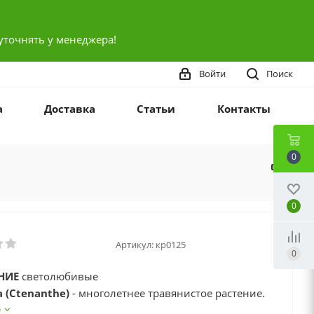
уточнять у менеджера!
Войти
Поиск
а
Доставка
Статьи
Контакты
0
0
Артикул:
кр0125
0
НИЕ
светолюбивые
 (Ctenanthe)
- многолетнее травянистое растение.
инейные или продолговато-яйцевидные, крупные,
е