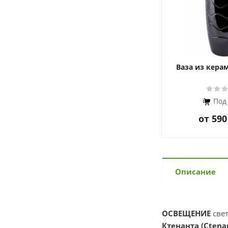
Ваза из кера
Под
от
590
Описание
ОСВЕЩЕНИЕ
све
Ктенанта (Ctenan