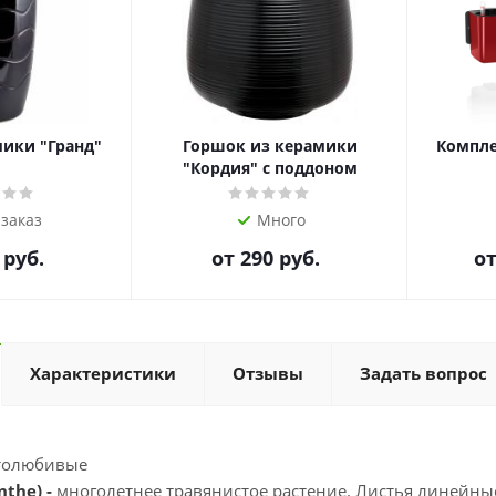
мики "Гранд"
Горшок из керамики
Компле
"Кордия" с поддоном
 заказ
Много
 руб.
от
290 руб.
о
Характеристики
Отзывы
Задать вопрос
толюбивые
the) -
многолетнее травянистое растение. Листья линейны