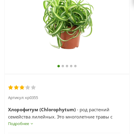
выходной
zakaz@topcvetok.ru
Артикул:
кр0355
Хлорофитум (Chlorophytum)
- род растений
семейства лилейных. Это многолетние травы с
утолщенными, иногда клубневидными корнями
Подробнее
и укороченным стеблем. Из середины