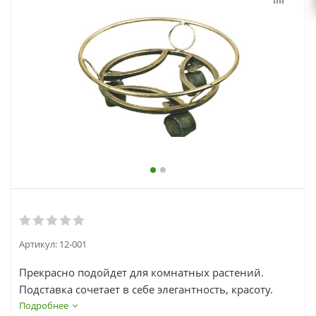
выходной
zakaz@topcvetok.ru
Артикул:
12-001
Прекрасно подойдет для комнатных растений.
Подставка сочетает в себе элегантность, красоту.
Высокое качество работы гарантирует долгий
Подробнее