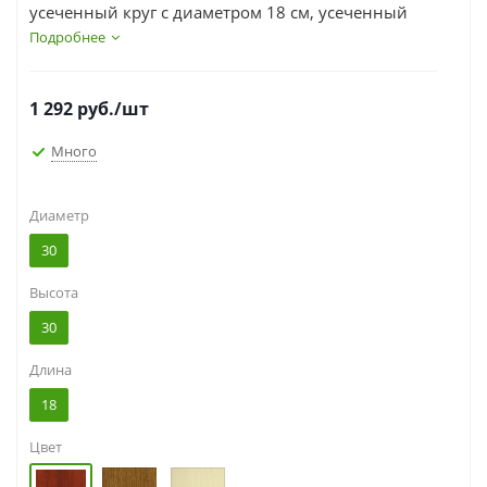
усеченный круг с диаметром 18 см, усеченный
диаметр 16 см.
Подробнее
1 292
руб.
/шт
Много
Диаметр
30
Высота
30
Длина
18
Цвет