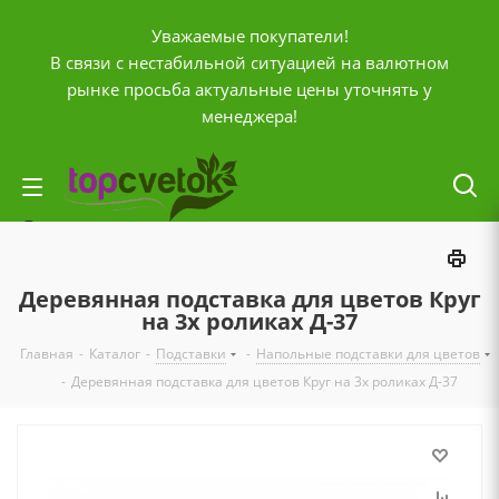
Уважаемые покупатели!
В связи с нестабильной ситуацией на валютном
рынке просьба актуальные цены уточнять у
менеджера!
Личный кабинет
0
Корзина
Деревянная подставка для цветов Круг
0
Отложенные
на 3х роликах Д-37
0
Главная
-
Каталог
-
Подставки
-
Напольные подставки для цветов
Сравнение товаров
-
Деревянная подставка для цветов Круг на 3х роликах Д-37
+7 (903) 795-92-42
Контактная информация
Время работы
ПН-ПТ с
10:00 до 20:00
СБ и ВС