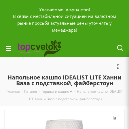
Уважаемые покупатели!
В связи с нестабильной ситуацией на валютном
рынке просьба актуальные цены уточнять у
менеджера!
Личный кабинет
0
Корзина
Напольное кашпо IDEALIST LITE Ханни
0
Отложенные
Ваза с подставкой, файберстоун
0
Главная
-
Каталог
-
Горшки и кашпо
-
Напольное кашпо IDEALIST
Сравнение товаров
LITE Ханни Ваза с подставкой, файберстоун
+7 (903) 795-92-42
Контактная информация
Время работы
ПН-ПТ с
10:00 до 20:00
СБ и ВС