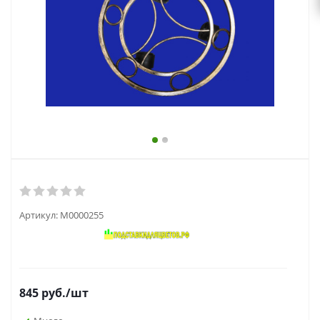
выходной
zakaz@topcvetok.ru
Артикул:
М0000255
845
руб.
/шт