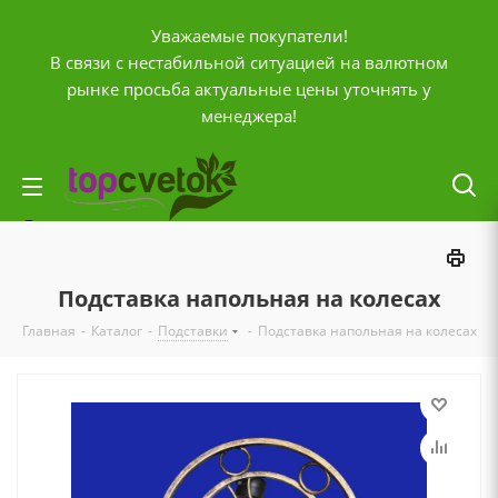
Уважаемые покупатели!
В связи с нестабильной ситуацией на валютном
рынке просьба актуальные цены уточнять у
менеджера!
Личный кабинет
0
Корзина
Подставка напольная на колесах
0
Отложенные
Главная
-
Каталог
-
Подставки
-
Подставка напольная на колесах
0
Сравнение товаров
+7 (903) 795-92-42
Контактная информация
Время работы
ПН-ПТ с
10:00 до 20:00
СБ и ВС