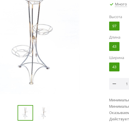
Много
Высота
97
Длина
43
Ширина
43
Минимальн
Минимальн
Оказывае
Действуе