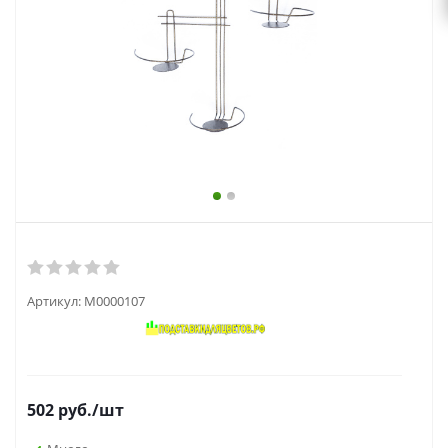
выходной
zakaz@topcvetok.ru
Артикул:
М0000107
502
руб.
/шт