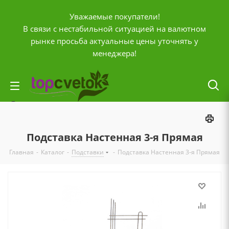
Уважаемые покупатели!
В связи с нестабильной ситуацией на валютном
рынке просьба актуальные цены уточнять у
менеджера!
Личный кабинет
0
Корзина
Подставка Настенная 3-я Прямая
0
Отложенные
Главная
-
Каталог
-
Подставки
-
Подставка Настенная 3-я Прямая
0
Сравнение товаров
+7 (903) 795-92-42
Контактная информация
Время работы
ПН-ПТ с
10:00 до 20:00
СБ и ВС