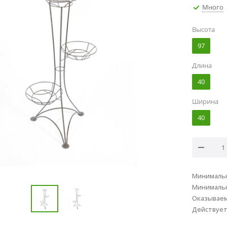
Много
Высота
97
Длина
40
Ширина
40
Минимальн
Минимальн
Оказывае
Действуе