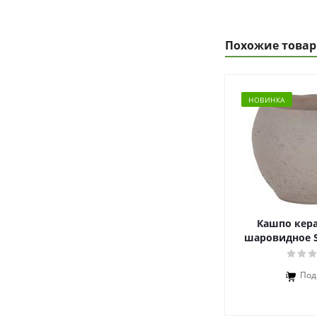
Похожие това
НОВИНКА
Кашпо кер
шаровидное S
Под