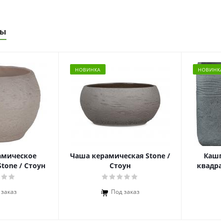
ры
НОВИНКА
НОВИНК
амическое
Чаша керамическая Stone /
Каш
tone / Стоун
Стоун
квадра
 заказ
Под заказ