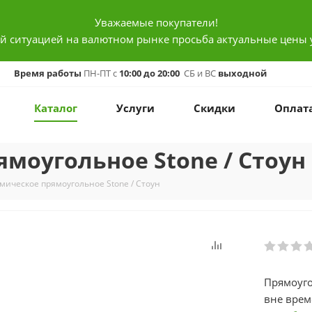
Уважаемые покупатели!
ой ситуацией на валютном рынке просьба актуальные цены 
Время работы
ПН-ПТ с
10:00 до 20:00
СБ и ВС
выходной
Каталог
Услуги
Скидки
Оплат
моугольное Stone / Стоун
мическое прямоугольное Stone / Стоун
Прямоуго
вне врем