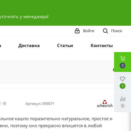
уточнять у менеджера!
Войти
Поиск
а
Доставка
Статьи
Контакты
0
0
Артикул:
059071
0
льное кашпо поразительно натуральное, простое и
ени, поэтому оно прекрасно впишется в любой