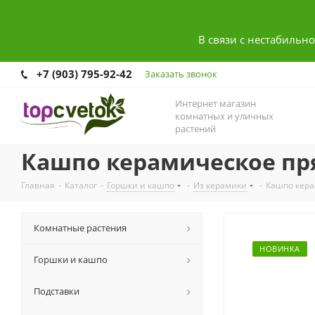
В связи с нестабильн
+7 (903) 795-92-42
Заказать звонок
Интернет магазин
комнатных и уличных
растений
Кашпо керамическое пря
Главная
-
Каталог
-
Горшки и кашпо
-
Из керамики
-
Кашпо кера
Комнатные растения
НОВИНКА
Горшки и кашпо
Подставки