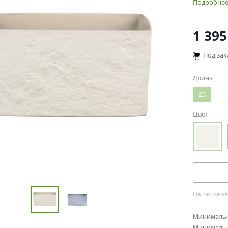
дом.
Подробне
1 395
Под зак
Длина
25
Цвет
Наши менед
Минимальн
Минимальн