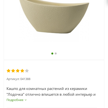
выходной
zakaz@topcvetok.ru
Артикул:
041388
Кашпо для комнатных растений из керамики
"Лодочка" отлично впишется в любой интерьер и
придаст ему немного шарма и изыска.
Подробнее