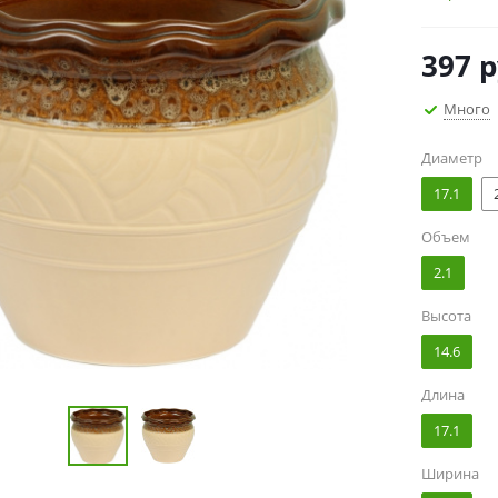
397
р
Много
Диаметр
17.1
Объем
2.1
Высота
14.6
Длина
17.1
Ширина