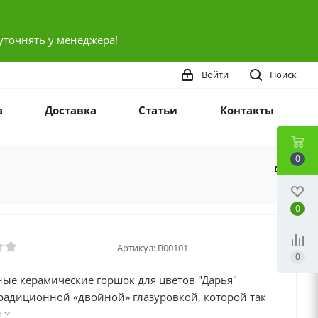
уточнять у менеджера!
Войти
Поиск
а
Доставка
Статьи
Контакты
0
0
Артикул:
В00101
0
ые керамические горшок для цветов "Дарья"
радиционной «двойной» глазуровкой, которой так
 воронежская керамика.
е