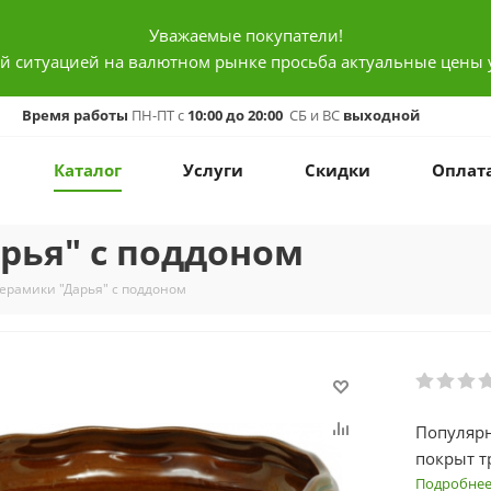
Уважаемые покупатели!
ой ситуацией на валютном рынке просьба актуальные цены 
Время работы
ПН-ПТ с
10:00 до 20:00
СБ и ВС
выходной
Каталог
Услуги
Скидки
Оплат
рья" с поддоном
керамики "Дарья" с поддоном
Популярн
покрыт т
славится
Подробне