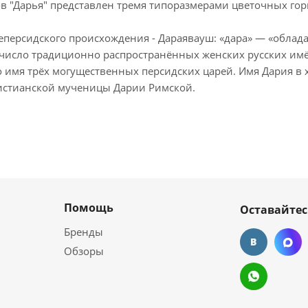
ов "Дарья" представлен тремя типоразмерами цветочных го
еперсидского происхождения - Дараявауш: «дара» — «облад
 число традиционно распространённых женских русских им
 имя трёх могущественных персидских царей. Имя Дария в 
стианской мученицы Дарии Римской.
Помощь
Оставайтес
Бренды
Обзоры