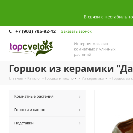
В связи с нестабильн
+7 (903) 795-92-42
Заказать звонок
Интернет магазин
комнатных и уличных
растений
Горшок из керамики "Да
Главная
-
Каталог
-
Горшки и кашпо
-
Из керамики
-
Горшок из 
Комнатные растения
Горшки и кашпо
Подставки