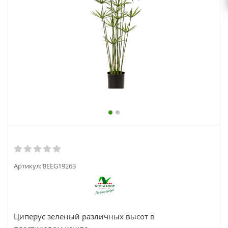
выходной
zakaz@topcvetok.ru
Артикул:
8EEG19263
Циперус зеленый различных высот в