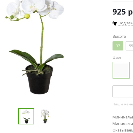
925
р
Под зак
Высота
37
55
Цвет
Наши менед
Минимальн
Минимальн
Оказывае