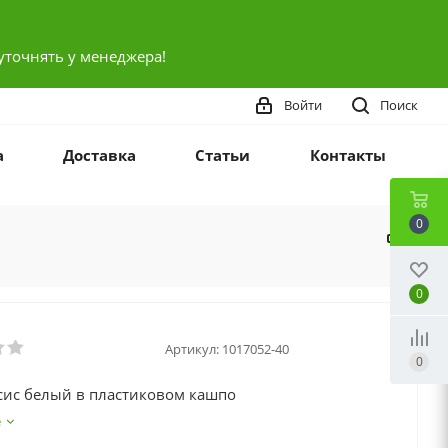
уточнять у менеджера!
Войти
Поиск
а
Доставка
Статьи
Контакты
0
0
Артикул:
1017052-40
0
ис белый в пластиковом кашпо
е