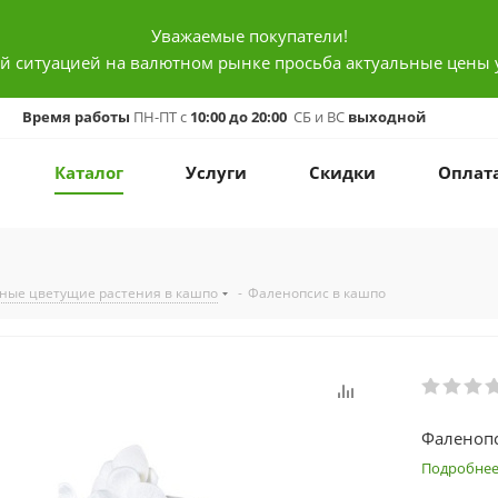
Уважаемые покупатели!
ой ситуацией на валютном рынке просьба актуальные цены 
Время работы
ПН-ПТ с
10:00 до 20:00
СБ и ВС
выходной
Каталог
Услуги
Скидки
Оплат
ные цветущие растения в кашпо
-
Фаленопсис в кашпо
Фаленопс
Подробне