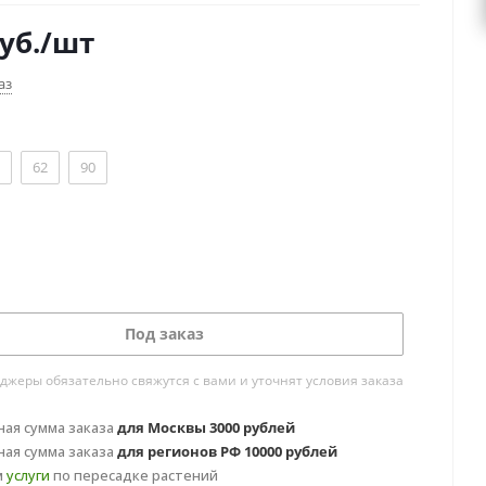
уб.
/шт
аз
62
90
Под заказ
жеры обязательно свяжутся с вами и уточнят условия заказа
ая сумма заказа
для Москвы 3000 рублей
ая сумма заказа
для регионов РФ 10000 рублей
м
услуги
по пересадке растений