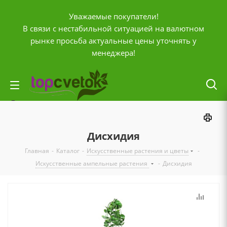
Уважаемые покупатели!
В связи с нестабильной ситуацией на валютном
рынке просьба актуальные цены уточнять у
менеджера!
Личный кабинет
0
Корзина
Дисхидия
0
Отложенные
Главная
-
Каталог
-
Искусственные растения и цветы
-
0
Сравнение товаров
Искусственные ампельные растения
-
Дисхидия
+7 (903) 795-92-42
Контактная информация
Время работы
ПН-ПТ с
10:00 до 20:00
СБ и ВС