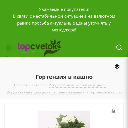
Уважаемые покупатели!
В связи с нестабильной ситуацией на валютном
рынке просьба актуальные цены уточнять у
менеджера!
Личный кабинет
0
Корзина
Гортензия в кашпо
0
Отложенные
Главная
-
Каталог
-
Искусственные растения и цветы
-
0
Сравнение товаров
Искусственные цветущие растения в кашпо
-
Гортензия в кашпо
+7 (903) 795-92-42
Контактная информация
Время работы
ПН-ПТ с
10:00 до 20:00
СБ и ВС