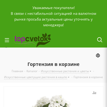
Уважаемые покупатели!
В связи с нестабильной ситуацией на валютном
рынке просьба актуальные цены уточнять у
менеджера!
Личный кабинет
0
Корзина
Гортензия в корзине
0
Отложенные
Главная
-
Каталог
-
Искусственные растения и цветы
-
0
Сравнение товаров
Искусственные цветущие растения в кашпо
-
Гортензия в корзине
+7 (903) 795-92-42
Контактная информация
Время работы
ПН-ПТ с
10:00 до 20:00
СБ и ВС