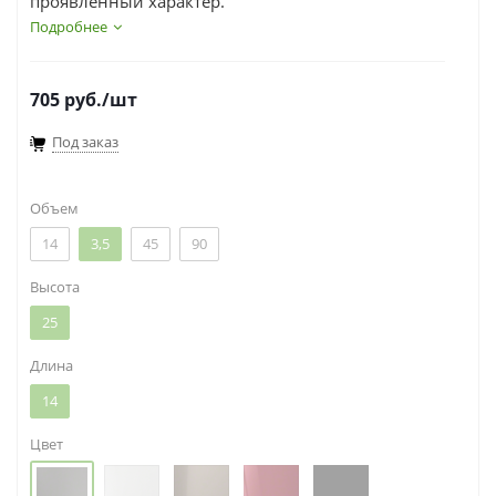
проявленный характер.
Подробнее
705
руб.
/шт
Под заказ
Объем
14
3,5
45
90
Высота
25
Длина
14
Цвет