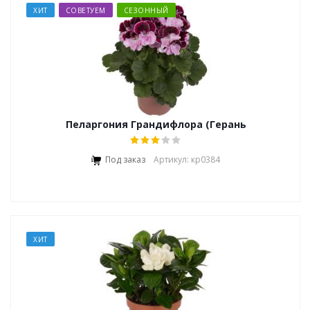
ХИТ
СОВЕТУЕМ
СЕЗОННЫЙ
Пеларгония Грандифлора (Герань
крупноцветковая королевская)
Под заказ
Артикул: кр0384
ХИТ