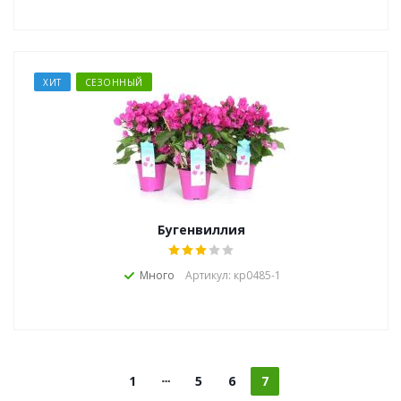
ХИТ
СЕЗОННЫЙ
Бугенвиллия
Много
Артикул: кр0485-1
1
5
6
7