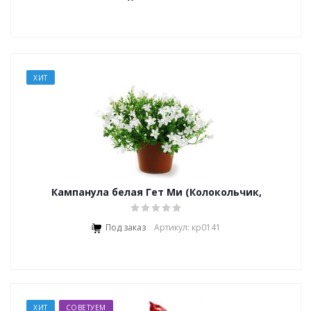
ХИТ
Кампанула белая Гет Ми (Колокольчик,
"Невеста")
Под заказ
Артикул: кр0141
ХИТ
СОВЕТУЕМ