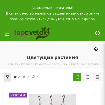
Уважаемые покупатели!
В связи с нестабильной ситуацией на валютном рынке
просьба актуальные цены уточнять у менеджера!
Личный кабинет
0
Корзина
Цветущие растения
0
Отложенные
Главная
-
Каталог
-
Комнатные растения
-
Цветущие растения
0
Сравнение товаров
+7 (903) 795-92-42
Контактная информация
Время работы
ПН-ПТ с
10:00 до 20:00
СБ и ВС
СОВЕТУЕМ
выходной