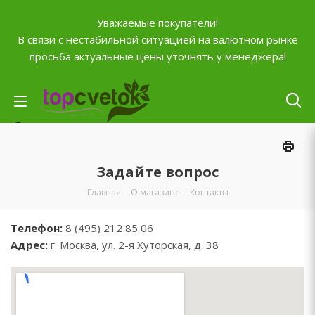
Уважаемые покупатели!
В связи с нестабильной ситуацией на валютном рынке
просьба актуальные цены уточнять у менеджера!
Личный кабинет
0
Корзина
Задайте вопрос
0
Отложенные
Главная
-
О магазине
-
Контакты
0
Сравнение товаров
Телефон:
8 (495) 212 85 06
+7 (903) 795-92-42
Адрес:
г. Москва, ул. 2-я Хуторская, д. 38
Контактная информация
Время работы
ПН-ПТ с
10:00 до 20:00
СБ и ВС
выходной