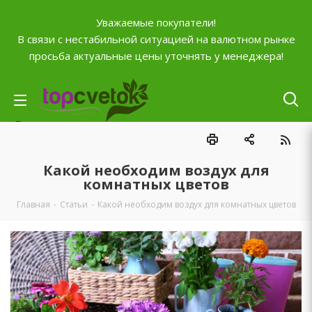
Уважаемые покупатели!
В связи с нестабильной ситуацией на валютном рынке
просьба актуальные цены уточнять у менеджера!
Личный кабинет
0
Корзина
Какой необходим воздух для
0
Отложенные
комнатных цветов
0
Главная
-
Статьи
-
Какой необходим воздух для комнатных цветов
Сравнение товаров
+7 (903) 795-92-42
Контактная информация
Время работы
ПН-ПТ с
10:00 до 20:00
СБ и ВС
выходной